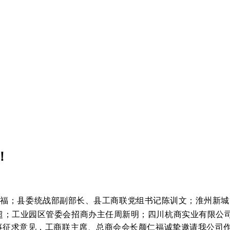
！
仁福；县委统战部副部长、县工商联党组书记陈训文；淮州新城
超；工业园区管委会招商办主任周新明；四川杭商实业有限公
一事征求意见，工商联主席、总商会会长颜仁福诚挚邀请我公司