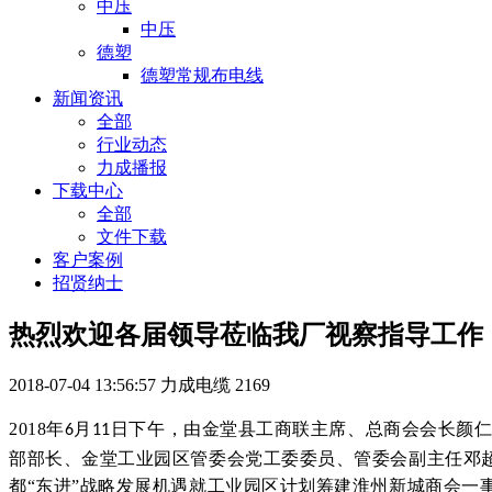
中压
中压
德塑
德塑常规布电线
新闻资讯
全部
行业动态
力成播报
下载中心
全部
文件下载
客户案例
招贤纳士
热烈欢迎各届领导莅临我厂视察指导工作
2018-07-04 13:56:57
力成电缆
2169
2018年
月
日下午，由金堂县工商联主席、总商会会长颜
6
11
部部长、金堂工业园区管委会党工委委员、管委会副主任邓
都“东进”战略发展机遇就工业园区计划筹建淮州新城商会