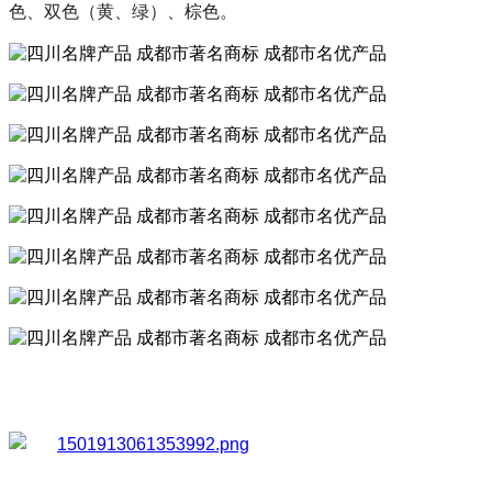
色、双色（黄、绿）、棕色。