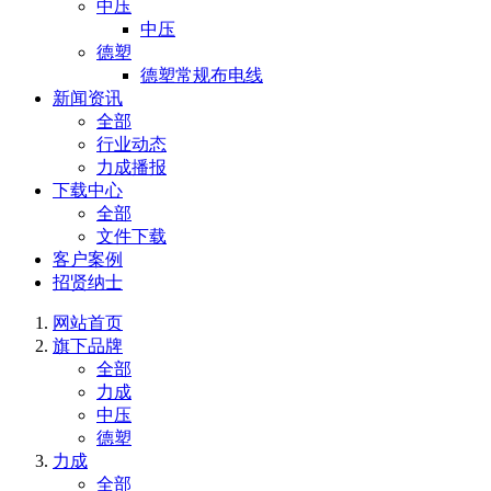
中压
中压
德塑
德塑常规布电线
新闻资讯
全部
行业动态
力成播报
下载中心
全部
文件下载
客户案例
招贤纳士
网站首页
旗下品牌
全部
力成
中压
德塑
力成
全部